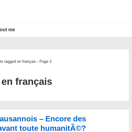
out me
ts tagged en français
›
Page 2
:
en français
Lausannois – Encore des
 avant toute humanitÃ©?