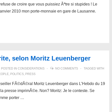
refuse de croire que vous puissiez Ãªtre si stupides ! Le
9 janvier 2010 mon porte-monnaie en gare de Lausanne.
rite, selon Moritz Leuenberger
POSTED IN
CONSIDERATIONS
NO COMMENTS
TAGGED WITH
EOPLE
,
POLITICS
,
PRESS
onseiller FÃ©dÃ©ral Moritz Leuenberger dans L’Hebdo du 19
r la presse imprimÃ©e. Non? Moritz: Je le conteste. Se
omme porter …