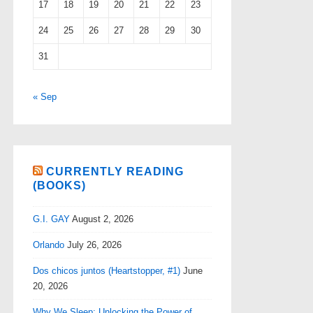
17
18
19
20
21
22
23
24
25
26
27
28
29
30
31
« Sep
CURRENTLY READING
(BOOKS)
G.I. GAY
August 2, 2026
Orlando
July 26, 2026
Dos chicos juntos (Heartstopper, #1)
June
20, 2026
Why We Sleep: Unlocking the Power of