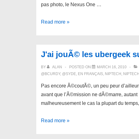
qui
pas photo, le Nexus One …
passent
avant
Nexus
Read more »
toute
One
humanitÃ©?
versus
iPhone
J'ai jouÃ© les ubergeek 
3GS:
bilan
BY
ALAN
POSTED ON
MARCH 16, 2010
aprÃ¨s
@BCURDY
,
@SYDE
,
EN FRANÇAIS
,
NIPTECH
,
NIPTEC
15
Pas encore Ã©coutÃ©, un peu peur d’ailleurs
jours
avant que l’Ã©mission ne dÃ©marre, autant le
malheureusement le cas la plupart du temps
J'ai
Read more »
jouÃ©
les