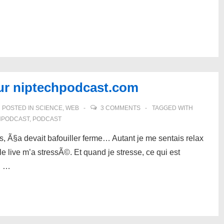
sur niptechpodcast.com
POSTED IN
SCIENCE
,
WEB
3 COMMENTS
TAGGED WITH
HPODCAST
,
PODCAST
, Ã§a devait bafouiller ferme… Autant je me sentais relax
 live m’a stressÃ©. Et quand je stresse, ce qui est
, …