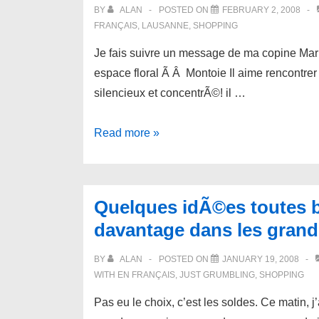
du
BY
ALAN
POSTED ON
FEBRUARY 2, 2008
monde
FRANÇAIS
,
LAUSANNE
,
SHOPPING
Ã Â …
Je fais suivre un message de ma copine Mari
Gaza!
espace floral Ã Â Montoie Il aime rencontrer les
silencieux et concentrÃ©! il …
PrÃ©cipitez-
Read more »
vous
chez
D'Fleurs
Quelques idÃ©es toutes 
Ã Â
davantage dans les gran
Lausanne
BY
ALAN
POSTED ON
JANUARY 19, 2008
WITH
EN FRANÇAIS
,
JUST GRUMBLING
,
SHOPPING
Pas eu le choix, c’est les soldes. Ce matin,