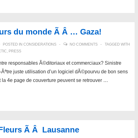
eurs du monde Ã Â … Gaza!
POSTED IN
CONSIDERATIONS
NO COMMENTS
TAGGED WITH
ETIC
,
PRESS
 entre responsables Ã©ditoriaux et commerciaux? Sinistre
tre juste utilisation d’un logiciel dÃ©pourvu de bon sens
t la 4e page de couverture peuvent se retrouver …
'Fleurs Ã Â Lausanne