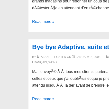
grands magasins pour redonner un coup de 
dÃ©tester Ã§a en attendant d’en rÃ©chapper
Quelques
Read more »
idÃ©es
toutes
bÃªtes
Bye bye Adaptive, suite e
pour
me
BY
ALAN
POSTED ON
JANUARY 2, 2008
faire
FRANÇAIS
,
WORK
dÃ©penser
Mail envoyÃ© Ã Â tous mes clients, partenai
davantage
celles et ceux que j’ai oubliÃ©s et que je pr
dans
attendu jusqu’Ã Â la der avant de prendre l
les
grands
Bye
Read more »
magasins
bye