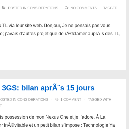
POSTED IN
CONSIDERATIONS
NO COMMENTS
TAGGED
 TL via leur site web. Bonjour, Je ne pensais pas vous
e; j’avais d’autres projet que de rÃ©clamer auprÃ¨s des TL,
3GS: bilan aprÃ¨s 15 jours
OSTED IN
CONSIDERATIONS
1 COMMENT
TAGGED WITH
E
i pris possession de mon Nexus One et je l’adore. Â La
 inÃ©vitable et un petit bilan s’impose : Technologie Ya