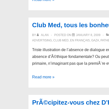
de
la
presse
Club Med, tous les bonh
Ã©crite,
selon
BY
ALAN
POSTED ON
JANUARY 8, 2009
Moritz
ADVERTISING
,
CLUB MED
,
EN FRANÇAIS
,
GAZA
,
PATH
Leuenberger
Triste illustration de l’absence de dialogue
absence d’Ã©thique fondamentale? Ou peut-Ãª
primaire, n’imaginant pas que la premiÃ¨re e
Club
Read more »
Med,
tous
les
PrÃ©cipitez-vous chez D
bonheurs