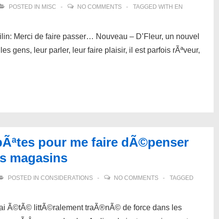
POSTED IN
MISC
NO COMMENTS
TAGGED WITH
EN
lin: Merci de faire passer… Nouveau – D’Fleur, un nouvel
 gens, leur parler, leur faire plaisir, il est parfois rÃªveur,
bÃªtes pour me faire dÃ©penser
ds magasins
POSTED IN
CONSIDERATIONS
NO COMMENTS
TAGGED
 j’ai Ã©tÃ© littÃ©ralement traÃ®nÃ© de force dans les