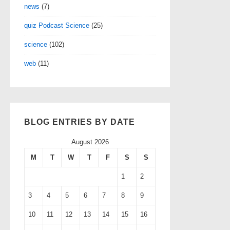
news
(7)
quiz Podcast Science
(25)
science
(102)
web
(11)
BLOG ENTRIES BY DATE
August 2026
M
T
W
T
F
S
S
1
2
3
4
5
6
7
8
9
10
11
12
13
14
15
16