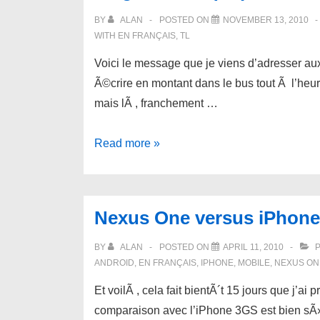
BY
ALAN
POSTED ON
NOVEMBER 13, 2010
WITH
EN FRANÇAIS
,
TL
Voici le message que je viens d’adresser aux
Ã©crire en montant dans le bus tout Ã l’heur
mais lÃ , franchement …
TL
Read more »
–
Transports
Publics
Nexus One versus iPhone 
Lausannois
–
BY
ALAN
POSTED ON
APRIL 11, 2010
P
Encore
ANDROID
,
EN FRANÇAIS
,
IPHONE
,
MOBILE
,
NEXUS ON
des
Et voilÃ , cela fait bientÃ´t 15 jours que j’a
rÃ¨glements
comparaison avec l’iPhone 3GS est bien sÃ»r