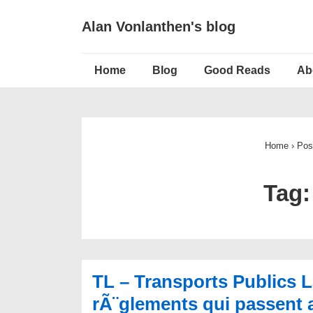
↓
Alan Vonlanthen's blog
Skip
to
Main
Main
Home
Blog
Good Reads
Ab
Navigation
Content
Home
›
Pos
Tag
TL – Transports Publics 
rÃ¨glements qui passent