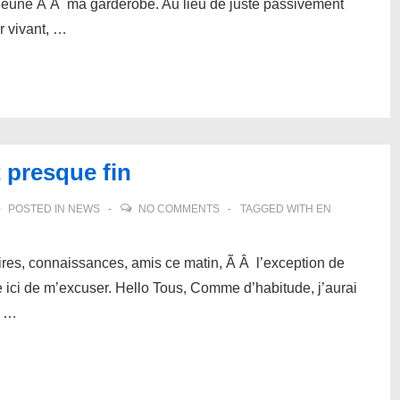
jeune Ã Â ma garderobe. Au lieu de juste passivement
 vivant, …
t presque fin
POSTED IN
NEWS
NO COMMENTS
TAGGED WITH
EN
res, connaissances, amis ce matin, Ã Â l’exception de
ie ici de m’excuser. Hello Tous, Comme d’habitude, j’aurai
e …