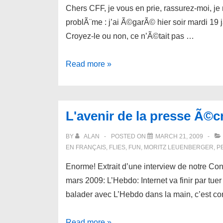
Chers CFF, je vous en prie, rassurez-moi, je 
problÃ¨me : j’ai Ã©garÃ© hier soir mardi 1
Croyez-le ou non, ce n’Ã©tait pas …
Les
Read more »
CFF
sont-
ils
L'avenir de la presse Ã©c
vraiment
si
BY
ALAN
POSTED ON
MARCH 21, 2009
stupides
EN FRANÇAIS
,
FLIES
,
FUN
,
MORITZ LEUENBERGER
,
P
?
Enorme! Extrait d’une interview de notre C
mars 2009: L’Hebdo: Internet va finir par tue
balader avec L’Hebdo dans la main, c’est c
L'avenir
Read more »