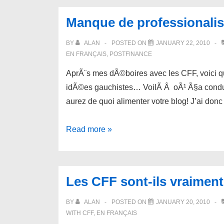
ubergeek
Manque de professionali
sur
niptechpodcast.com
BY
ALAN
POSTED ON
JANUARY 22, 2010
EN FRANÇAIS
,
POSTFINANCE
AprÃ¨s mes dÃ©boires avec les CFF, voici 
idÃ©es gauchistes… VoilÃ Â oÃ¹ Ã§a conduit:
aurez de quoi alimenter votre blog! J’ai don
Manque
Read more »
de
professionalisme
chez
Les CFF sont-ils vraiment
Postfinance
BY
ALAN
POSTED ON
JANUARY 20, 2010
WITH
CFF
,
EN FRANÇAIS