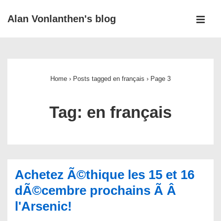
↓
Alan Vonlanthen's blog
Skip
MEN
to
Main
Main
Navigation
Content
Home
›
Posts tagged en français
›
Page 3
Tag:
en français
Achetez Ã©thique les 15 et 16
dÃ©cembre prochains Ã Â
l'Arsenic!