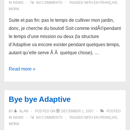
dÃ©cembre
IN
NEWS
NO COMMENTS
TAGGED WITH
EN FRANÇAIS
,
WORK
prochains
Ã Â
Suite et pas fin: pas le temps de cultiver mon jardin,
l'Arsenic!
donc, je cherche du boulot! Soit comme indÃ©pendant
le temps d’une mission ou deux (la structure
d’Adaptive va encore exister pendant quelques temps,
autant qu’elle serve Ã Â quelque chose), …
De
Read more »
retour
sur
le
Bye bye Adaptive
marchÃ©!
BY
ALAN
POSTED ON
DECEMBER 1, 2007
POSTED
IN
NEWS
NO COMMENTS
TAGGED WITH
EN FRANÇAIS
,
WORK