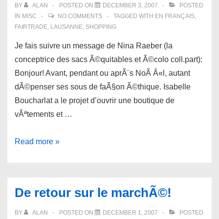
BY
ALAN
POSTED ON
DECEMBER 3, 2007
POSTED
IN
MISC
NO COMMENTS
TAGGED WITH
EN FRANÇAIS
,
FAIRTRADE
,
LAUSANNE
,
SHOPPING
Je fais suivre un message de Nina Raeber (la
conceptrice des sacs Ã©quitables et Ã©colo coll.part):
Bonjour! Avant, pendant ou aprÃ¨s NoÃ Â«l, autant
dÃ©penser ses sous de faÃ§on Ã©thique. Isabelle
Boucharlat a le projet d’ouvrir une boutique de
vÃªtements et …
Achetez
Read more »
Ã©thique
les
15
De retour sur le marchÃ©!
et
16
BY
ALAN
POSTED ON
DECEMBER 1, 2007
POSTED