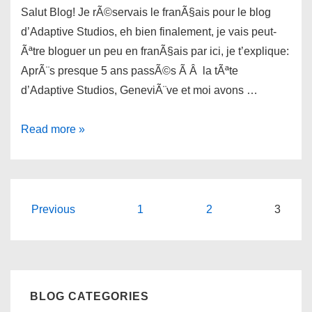
Salut Blog! Je rÃ©servais le franÃ§ais pour le blog
d’Adaptive Studios, eh bien finalement, je vais peut-
Ãªtre bloguer un peu en franÃ§ais par ici, je t’explique:
AprÃ¨s presque 5 ans passÃ©s Ã Â la tÃªte
d’Adaptive Studios, GeneviÃ¨ve et moi avons …
Bye
Read more »
bye
Adaptive
Posts
Previous
1
2
3
navigation
BLOG CATEGORIES