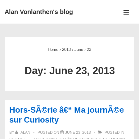
↓
Alan Vonlanthen's blog
Skip
MEN
to
Main
Main
Navigation
Content
Home
›
2013
›
June
›
23
Day:
June 23, 2013
Hors-SÃ©rie â€“ Ma journÃ©e
sur Curiosity
BY
ALAN
POSTED ON
JUNE 23, 2013
POSTED IN