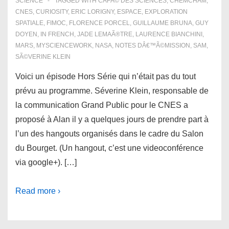
SCIENCE
TAGGED WITH
CAFÃ© DES SCIENCES
,
CHEMCHAM
,
CNES
,
CURIOSITY
,
ERIC LORIGNY
,
ESPACE
,
EXPLORATION
SPATIALE
,
FIMOC
,
FLORENCE PORCEL
,
GUILLAUME BRUNA
,
GUY
DOYEN
,
IN FRENCH
,
JADE LEMAÃ®TRE
,
LAURENCE BIANCHINI
,
MARS
,
MYSCIENCEWORK
,
NASA
,
NOTES DÂ€™Ã©MISSION
,
SAM
,
SÃ©VERINE KLEIN
Voici un épisode Hors Série qui n’était pas du tout
prévu au programme. Séverine Klein, responsable de
la communication Grand Public pour le CNES a
proposé à Alan il y a quelques jours de prendre part à
l’un des hangouts organisés dans le cadre du Salon
du Bourget. (Un hangout, c’est une videoconférence
via google+). […]
Read more ›