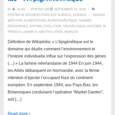
BY
ALAN
POSTED ON
SEPTEMBER 16, 2010
POSTED IN
DOSSIERS PODCAST SCIENCE
,
SCIENCE
TAGGED
WITH
ADN
,
ALIMENTATION
,
Ã©PIGÃ©NÃ©TIQUE
,
DARWIN
,
DROSOPHILE
,
EPITWIN
,
EVOLUTION
,
GÃ©NÃ©TIQUE
,
HISTOIRE
,
IN
FRENCH
,
LAMARCK
,
MÃ©THYLATION
,
MORGAN
Définition de Wikipédia: « L’épigénétique est le
domaine qui étudie comment l’environnement et
l’histoire individuelle influe sur l’expression des gènes
(…) » La famine néerlandaise de 1944 En juin 1944,
les Alliés débarquent en Normandie, avec la ferme
intention d’éjecter l’occupant Nazi du continent
européen. En septembre 1944, aux Pays-Bas, les
Britanniques conduisent l’opération “Market Garden”,
soit […]
Read more ›