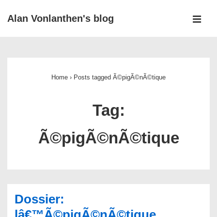
↓
Alan Vonlanthen's blog
Skip
MEN
to
Main
Main
Navigation
Content
Home
›
Posts tagged Ã©pigÃ©nÃ©tique
Tag:
Ã©pigÃ©nÃ©tique
Dossier:
lâ€™Ã©pigÃ©nÃ©tique