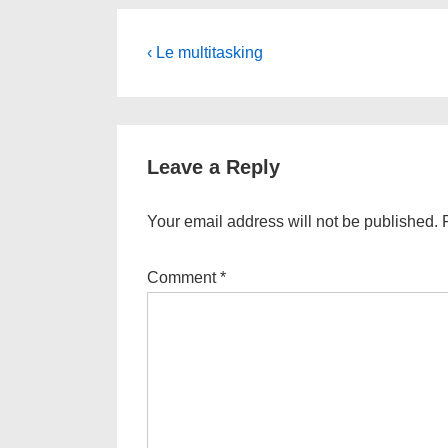
Post
Previous
‹ Le multitasking
Post
navigation
is
Leave a Reply
Your email address will not be published.
Comment
*