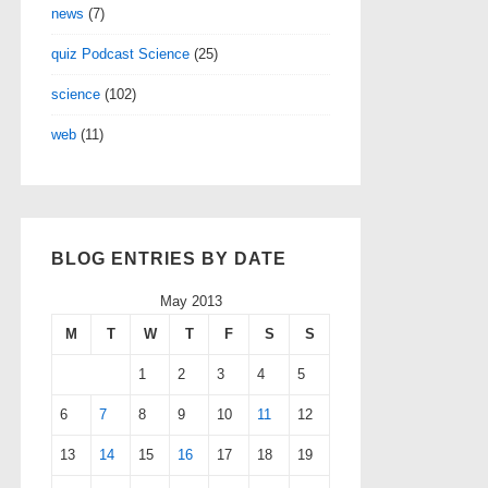
news
(7)
quiz Podcast Science
(25)
science
(102)
web
(11)
BLOG ENTRIES BY DATE
May 2013
M
T
W
T
F
S
S
1
2
3
4
5
6
7
8
9
10
11
12
13
14
15
16
17
18
19