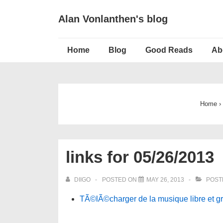
↓
Alan Vonlanthen's blog
Skip
to
Main
Main
Home
Blog
Good Reads
Ab
Navigation
Content
Home
›
links for 05/26/2013
DIIGO
POSTED ON
MAY 26, 2013
POST
TÃ©lÃ©charger de la musique libre et gr