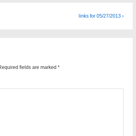
Next
links for 05/27/2013 ›
Post
is
Required fields are marked
*