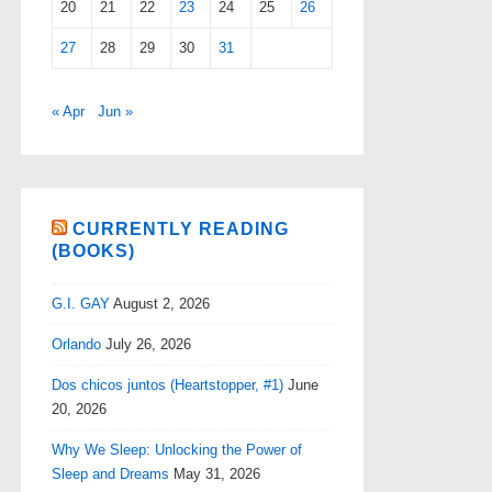
20
21
22
23
24
25
26
27
28
29
30
31
« Apr
Jun »
CURRENTLY READING
(BOOKS)
G.I. GAY
August 2, 2026
Orlando
July 26, 2026
Dos chicos juntos (Heartstopper, #1)
June
20, 2026
Why We Sleep: Unlocking the Power of
Sleep and Dreams
May 31, 2026