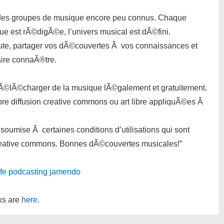
 des groupes de musique encore peu connus. Chaque
ue est rÃ©digÃ©e, l’univers musical est dÃ©fini.
ute, partager vos dÃ©couvertes Ã vos connaissances et
faire connaÃ®tre.
 tÃ©lÃ©charger de la musique lÃ©galement et gratuitement.
bre diffusion creative commons ou art libre appliquÃ©es Ã
soumise Ã certaines conditions d’utilisations qui sont
 creative commons. Bonnes dÃ©couvertes musicales!”
fe
podcasting
jamendo
nks are
here
.