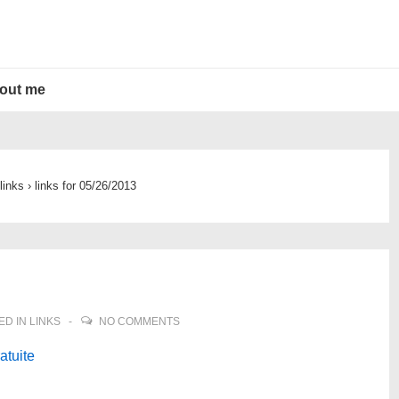
out me
links
›
links for 05/26/2013
ED IN
LINKS
NO COMMENTS
atuite