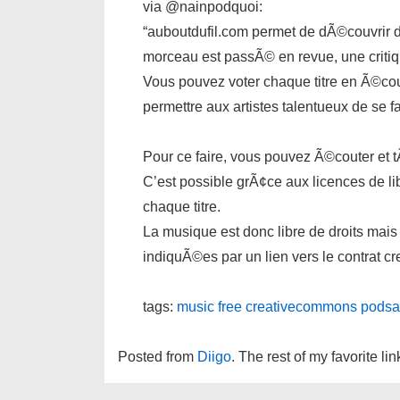
via @nainpodquoi:
“auboutdufil.com permet de dÃ©couvrir
morceau est passÃ© en revue, une critiq
Vous pouvez voter chaque titre en Ã©co
permettre aux artistes talentueux de se 
Pour ce faire, vous pouvez Ã©couter et
C’est possible grÃ¢ce aux licences de li
chaque titre.
La musique est donc libre de droits mais 
indiquÃ©es par un lien vers le contrat
tags:
music
free
creativecommons
podsa
Posted from
Diigo
. The rest of my favorite li