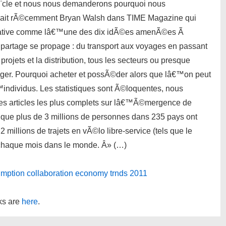
Ã¨cle et nous nous demanderons pourquoi nous
mait rÃ©cemment Bryan Walsh dans TIME Magazine qui
rative comme lâ€™une des dix idÃ©es amenÃ©es Ã
rtage se propage : du transport aux voyages en passant
rojets et la distribution, tous les secteurs ou presque
ger. Pourquoi acheter et possÃ©der alors que lâ€™on peut
™individus. Les statistiques sont Ã©loquentes, nous
es articles les plus complets sur lâ€™Ã©mergence de
ue plus de 3 millions de personnes dans 235 pays ont
millions de trajets en vÃ©lo libre-service (tels que le
 chaque mois dans le monde. Â» (…)
mption
collaboration
economy
trnds
2011
nks are
here
.