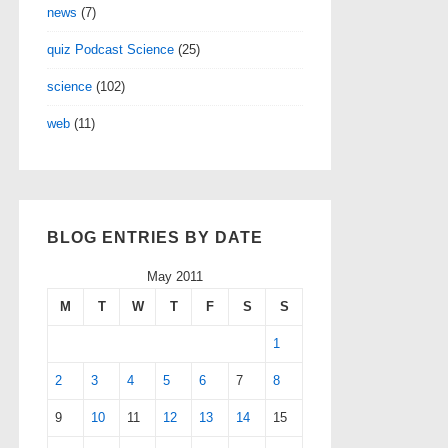
news
(7)
quiz Podcast Science
(25)
science
(102)
web
(11)
BLOG ENTRIES BY DATE
May 2011
M
T
W
T
F
S
S
1
2
3
4
5
6
7
8
9
10
11
12
13
14
15