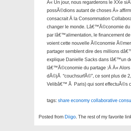
Â« Un jour, nous regarderons le XXe si
possÃ©dions autant de choses Â» affir
consacrait Â la Consommation Collabo
changer le monde. Lâ€™Ã©conomie du pa
par lâ€™alimentation, le financement de p
voient cette nouvelle Ã©conomie Ã©mer
partager semblent dire des millions dâ€
explique Danielle Sacks dans lâ€™un d
lâ€™Ã©conomie du partage :Â Â« Alors q
dÃ©jÃ “couchsurfÃ©”, ce sont plus de 2,2 
Velibâ€™ Ã Paris) qui sont effectuÃ©s
tags:
share economy
collaborative
consu
Posted from
Diigo
. The rest of my favorite li