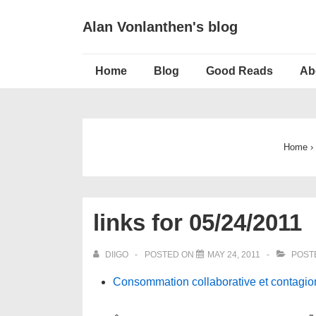
↓
Alan Vonlanthen's blog
Skip
to
Main
Main
Home
Blog
Good Reads
Ab
Navigation
Content
Home
›
links for 05/24/2011
DIIGO
POSTED ON
MAY 24, 2011
POST
Consommation collaborative et contagio