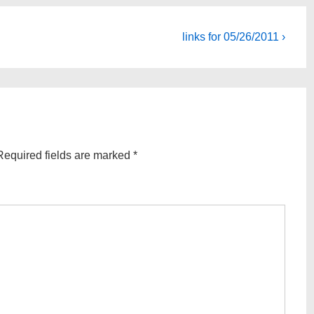
Next
links for 05/26/2011 ›
Post
is
Required fields are marked
*