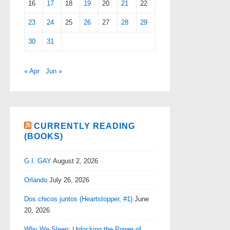
16
17
18
19
20
21
22
23
24
25
26
27
28
29
30
31
« Apr
Jun »
CURRENTLY READING
(BOOKS)
G.I. GAY
August 2, 2026
Orlando
July 26, 2026
Dos chicos juntos (Heartstopper, #1)
June
20, 2026
Why We Sleep: Unlocking the Power of