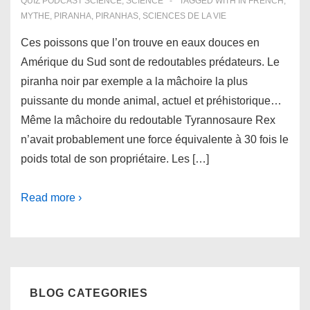
QUIZ PODCAST SCIENCE
,
SCIENCE
TAGGED WITH
IN FRENCH
,
MYTHE
,
PIRANHA
,
PIRANHAS
,
SCIENCES DE LA VIE
Ces poissons que l’on trouve en eaux douces en
Amérique du Sud sont de redoutables prédateurs. Le
piranha noir par exemple a la mâchoire la plus
puissante du monde animal, actuel et préhistorique…
Même la mâchoire du redoutable Tyrannosaure Rex
n’avait probablement une force équivalente à 30 fois le
poids total de son propriétaire. Les […]
Read more ›
BLOG CATEGORIES