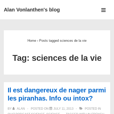
↓
Alan Vonlanthen's blog
Skip
MEN
to
Main
Main
Navigation
Content
Home
›
Posts tagged sciences de la vie
Tag:
sciences de la vie
Il est dangereux de nager parmi
les piranhas. Info ou intox?
BY
ALAN
POSTED ON
JULY 11, 2013
POSTED IN