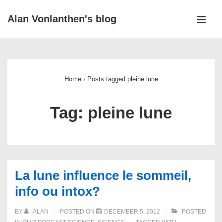
↓
Alan Vonlanthen's blog
Skip
MEN
to
Main
Main
Navigation
Content
Home
›
Posts tagged pleine lune
Tag:
pleine lune
La lune influence le sommeil,
info ou intox?
BY
ALAN
POSTED ON
DECEMBER 5, 2012
POSTED