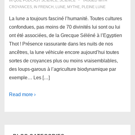
IN
QUIZ PODCAST SCIENCE
,
SCIENCE
TAGGED WITH
CROYANCES
,
IN FRENCH
,
LUNE
,
MYTHE
,
PLEINE LUNE
La lune a toujours fasciné l’humanité. Toutes cultures
confondues, pas moins de 70 divinités lui sont ou lui
ont été associées, de la Grecque Séléné à l’Egyptien
Thot ! Présence rassurante dans les nuits de nos
ancêtres, la lune véhicule encore aujourd’hui toutes
sortes de croyances plus ou moins vraisemblables,
des loups-garous à l’agriculture biodynamique par
exemple… Les […]
Read more ›