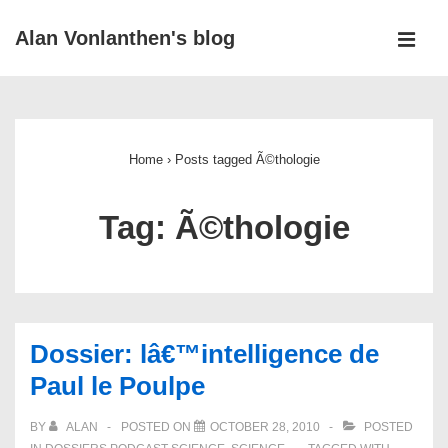
↓
Alan Vonlanthen's blog
Skip
MEN
to
Main
Main
Navigation
Content
Home
›
Posts tagged Ã©thologie
Tag:
Ã©thologie
Dossier: lâ€™intelligence de
Paul le Poulpe
BY
ALAN
POSTED ON
OCTOBER 28, 2010
POSTED