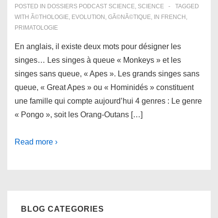
POSTED IN
DOSSIERS PODCAST SCIENCE
,
SCIENCE
TAGGED
WITH
Ã©THOLOGIE
,
EVOLUTION
,
GÃ©NÃ©TIQUE
,
IN FRENCH
,
PRIMATOLOGIE
En anglais, il existe deux mots pour désigner les
singes… Les singes à queue « Monkeys » et les
singes sans queue, « Apes ». Les grands singes sans
queue, « Great Apes » ou « Hominidés » constituent
une famille qui compte aujourd’hui 4 genres : Le genre
« Pongo », soit les Orang-Outans […]
Read more ›
BLOG CATEGORIES