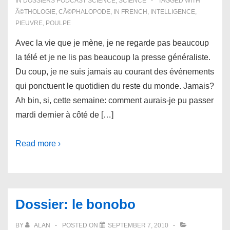
IN
DOSSIERS PODCAST SCIENCE
,
SCIENCE
TAGGED WITH
Ã©THOLOGIE
,
CÃ©PHALOPODE
,
IN FRENCH
,
INTELLIGENCE
,
PIEUVRE
,
POULPE
Avec la vie que je mène, je ne regarde pas beaucoup
la télé et je ne lis pas beaucoup la presse généraliste.
Du coup, je ne suis jamais au courant des événements
qui ponctuent le quotidien du reste du monde. Jamais?
Ah bin, si, cette semaine: comment aurais-je pu passer
mardi dernier à côté de […]
Read more ›
Dossier: le bonobo
BY
ALAN
POSTED ON
SEPTEMBER 7, 2010