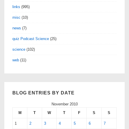
links
(995)
misc
(10)
news
(7)
quiz Podcast Science
(25)
science
(102)
web
(11)
BLOG ENTRIES BY DATE
November 2010
M
T
W
T
F
S
S
1
2
3
4
5
6
7