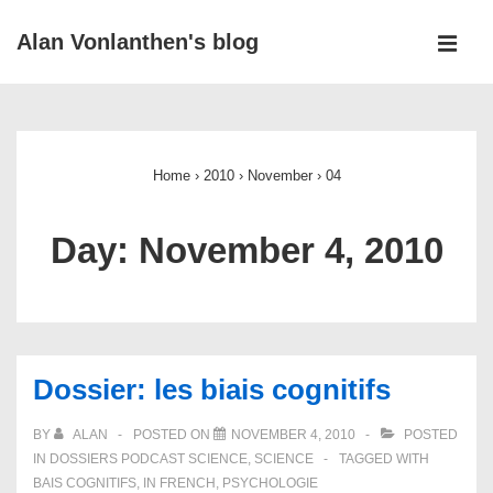
↓
Alan Vonlanthen's blog
Skip
MEN
to
Main
Main
Navigation
Content
Home
›
2010
›
November
›
04
Day:
November 4, 2010
Dossier: les biais cognitifs
BY
ALAN
POSTED ON
NOVEMBER 4, 2010
POSTED
IN
DOSSIERS PODCAST SCIENCE
,
SCIENCE
TAGGED WITH
BAIS COGNITIFS
,
IN FRENCH
,
PSYCHOLOGIE